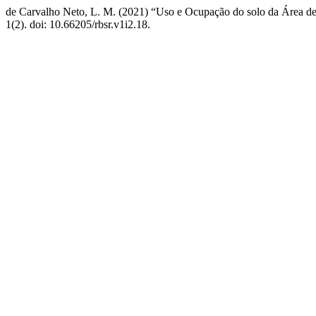
de Carvalho Neto, L. M. (2021) “Uso e Ocupação do solo da Área de
1(2). doi: 10.66205/rbsr.v1i2.18.