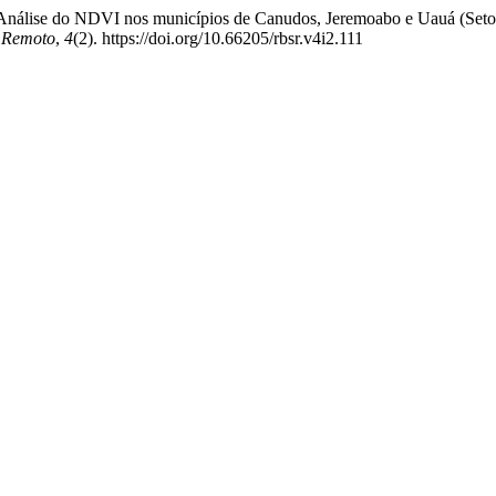
). Análise do NDVI nos municípios de Canudos, Jeremoabo e Uauá (Seto
o Remoto
,
4
(2). https://doi.org/10.66205/rbsr.v4i2.111