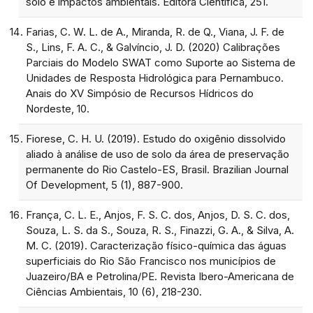
solo e impactos ambientais. Editora Científica, 251.
Farias, C. W. L. de A., Miranda, R. de Q., Viana, J. F. de
S., Lins, F. A. C., & Galvíncio, J. D. (2020) Calibrações
Parciais do Modelo SWAT como Suporte ao Sistema de
Unidades de Resposta Hidrológica para Pernambuco.
Anais do XV Simpósio de Recursos Hídricos do
Nordeste, 10.
Fiorese, C. H. U. (2019). Estudo do oxigênio dissolvido
aliado à análise de uso de solo da área de preservação
permanente do Rio Castelo-ES, Brasil. Brazilian Journal
Of Development, 5 (1), 887-900.
França, C. L. E., Anjos, F. S. C. dos, Anjos, D. S. C. dos,
Souza, L. S. da S., Souza, R. S., Finazzi, G. A., & Silva, A.
M. C. (2019). Caracterização físico-química das águas
superficiais do Rio São Francisco nos municípios de
Juazeiro/BA e Petrolina/PE. Revista Ibero-Americana de
Ciências Ambientais, 10 (6), 218-230.