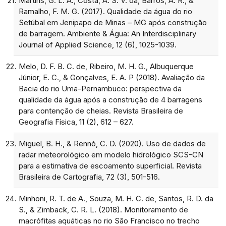
Martins, G. L. A., Costa, A. S. V. da, Barros, A. R., &
Ramalho, F. M. G. (2017). Qualidade da água do rio
Setúbal em Jenipapo de Minas – MG após construção
de barragem. Ambiente & Água: An Interdisciplinary
Journal of Applied Science, 12 (6), 1025-1039.
Melo, D. F. B. C. de, Ribeiro, M. H. G., Albuquerque
Júnior, E. C., & Gonçalves, E. A. P (2018). Avaliação da
Bacia do rio Uma-Pernambuco: perspectiva da
qualidade da água após a construção de 4 barragens
para contenção de cheias. Revista Brasileira de
Geografia Física, 11 (2), 612 – 627.
Miguel, B. H., & Rennó, C. D. (2020). Uso de dados de
radar meteorológico em modelo hidrológico SCS-CN
para a estimativa de escoamento superficial. Revista
Brasileira de Cartografia, 72 (3), 501-516.
Minhoni, R. T. de A., Souza, M. H. C. de, Santos, R. D. da
S., & Zimback, C. R. L. (2018). Monitoramento de
macrófitas aquáticas no rio São Francisco no trecho