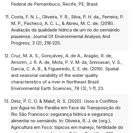
Federal de Pernambuco, Recife, PE, Brasil.
Costa, F. N. L., Oliveira, Y. R., Silva, P. H. da., Ferreira, P.
M. P., Pacheco, A. C. L., & Abreu, M. C. de. (2018).
Avaliação da qualidade hídrica de um rio do semiárido
piauiense. Journal Of Environmental Analysis And
Progress, 3 (2), 218-225.
Cruz, M. A. S., Gonçalves, A. de A., Aragão, R. de,
Amorim, J. R. A. de, Mota, P. V. M. da, Srinivasan, V. S.,
Garcia, C. A. B., & Figueiredo, E. E. de. (2019). Spatial
and seasonal variability of the water quality
characteristics of a river in Northeast Brazil.
Environmental Earth Sciences, 78 (3), 1-11, 23.
Diniz, P. C. O. & Maluf, R. S. (2020). Usos e Conflitos
por Água no Rio Paraíba em Face da Transposição do
Rio São Francisco: segurança hídrica e segurança
alimentar no semiárido. In: Oliveira, R. J. de (org.).
Agricultura em Foco: tópicos em manejo, fertilidade do