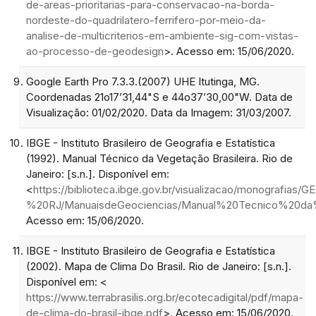
de-areas-prioritarias-para-conservacao-na-borda-
nordeste-do-quadrilatero-ferrifero-por-meio-da-
analise-de-multicriterios-em-ambiente-sig-com-vistas-
ao-processo-de-geodesign
>. Acesso em: 15/06/2020.
Google Earth Pro 7.3.3.(2007) UHE Itutinga, MG.
Coordenadas 21o17’31,44"S e 44o37’30,00"W. Data de
Visualização: 01/02/2020. Data da Imagem: 31/03/2007.
IBGE - Instituto Brasileiro de Geografia e Estatística
(1992). Manual Técnico da Vegetação Brasileira. Rio de
Janeiro: [s.n.]. Disponível em:
<
https://biblioteca.ibge.gov.br/visualizacao/monografias/
%20RJ/ManuaisdeGeociencias/Manual%20Tecnico%20da%
Acesso em: 15/06/2020.
IBGE - Instituto Brasileiro de Geografia e Estatística
(2002). Mapa de Clima Do Brasil. Rio de Janeiro: [s.n.].
Disponível em: <
https://www.terrabrasilis.org.br/ecotecadigital/pdf/mapa-
de-clima-do-brasil-ibge.pdf
>. Acesso em: 15/06/2020.