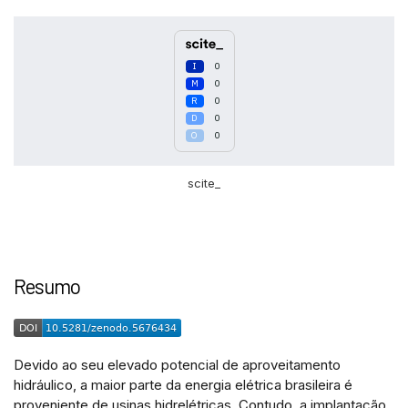
0
0
0
0
0
scite_
Intro
0
Methods
0
Resumo
Results
0
Discussion
0
Other
0
Devido ao seu elevado potencial de aproveitamento
hidráulico, a maior parte da energia elétrica brasileira é
See how this article has been
proveniente de usinas hidrelétricas. Contudo, a implantação