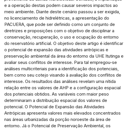
cited at
scite.ai
e a operação destas podem causar severos impactos ao
meio ambiente. Diante deste cenário passou a ser exigida,
Scite shows how a scientific paper
no licenciamento de hidrelétricas, a apresentação do
has been cited by providing the
PACUERA, que pode ser definido como um conjunto de
context of the citation, a
diretrizes e proposições com o objetivo de disciplinar a
classification describing whether it
conservação, recuperação, o uso e ocupação do entorno
supports, mentions, or contrasts
do reservatório artificial. O objetivo deste artigo é identificar
o potencial de expansão das atividades antrópicas e
the cited claim, and a label
preservação ambiental da área do entorno da UHE Itutinga e
indicating in which section the
avaliar seus conflitos de interesse. Para tal empregou-se
citation was made.
análises multicriteriais para a identificação dos potenciais,
bem como seu cotejo visando à avaliação dos conflitos de
interesse. Os resultados das análises revelam uma nítida
relação entre os valores de AHP e a configuração espacial
dos potenciais obtidos. As variáveis com maior peso
determinaram a distribuição espacial dos valores de
potencial. O Potencial de Expansão das Atividades
Antrópicas apresenta valores mais elevados concentrados
nas áreas urbanizadas da porção noroeste da área de
entorno. Já o Potencial de Preservação Ambiental, os