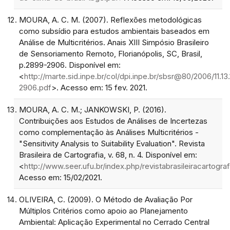
MOURA, A. C. M. (2007). Reflexões metodológicas
como subsídio para estudos ambientais baseados em
Análise de Multicritérios. Anais XIII Simpósio Brasileiro
de Sensoriamento Remoto, Florianópolis, SC, Brasil,
p.2899-2906. Disponível em:
<
http://marte.sid.inpe.br/col/dpi.inpe.br/sbsr@80/2006/11.1
2906.pdf
>. Acesso em: 15 fev. 2021.
MOURA, A. C. M.; JANKOWSKI, P. (2016).
Contribuições aos Estudos de Análises de Incertezas
como complementação às Análises Multicritérios -
"Sensitivity Analysis to Suitability Evaluation". Revista
Brasileira de Cartografia, v. 68, n. 4. Disponível em:
<
http://www.seer.ufu.br/index.php/revistabrasileiracartogra
Acesso em: 15/02/2021.
OLIVEIRA, C. (2009). O Método de Avaliação Por
Múltiplos Critérios como apoio ao Planejamento
Ambiental: Aplicação Experimental no Cerrado Central