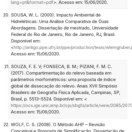
lang=pt&format=pdf
>. Acesso em: 15/06/2020.
SOUSA, W. L. (2000). Impacto Ambiental de
Hidrelétricas: Uma Análise Comparativa de Duas
Abordagens. Dissertação de mestrado, Universidade
Federal do Rio de Janeiro, Rio de Janeiro, RJ, Brasil.
Disponível em:
<
http://antigo.ppe.ufrj.br/ppe/production/tesis/wlemgruber.
Acesso em: 15/06/2020.
SOUZA, F. E. V; FONSECA, B. M.; PIZANI, F. M. C.
(2017). Compartimentação do relevo baseada em
parâmetros morfométricos: uma proposta de índice
global de dissecação do relevo. Anais XVII Simpósio
Brasileiro de Geografia Física Aplicada, Campinas, SP,
Brasil, p. 5513–5524. Disponível em: <
https://ocs.ige.unicamp.br/ojs/sbgfa/article/view/2085/207
Acesso em: 15/06/2020.
WOLF, C. S. (2008). O Método AHP – Revisão
Conceitual e Proposta de Simplificação. Dissertação de