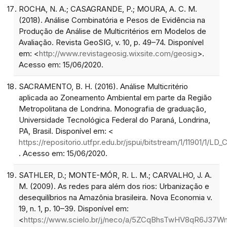
ROCHA, N. A.; CASAGRANDE, P.; MOURA, A. C. M.
(2018). Análise Combinatória e Pesos de Evidência na
Produção de Análise de Multicritérios em Modelos de
Avaliação. Revista GeoSIG, v. 10, p. 49–74. Disponível
em: <
http://www.revistageosig.wixsite.com/geosig
>.
Acesso em: 15/06/2020.
SACRAMENTO, B. H. (2016). Análise Multicritério
aplicada ao Zoneamento Ambiental em parte da Região
Metropolitana de Londrina. Monografia de graduação,
Universidade Tecnológica Federal do Paraná, Londrina,
PA, Brasil. Disponível em: <
https://repositorio.utfpr.edu.br/jspui/bitstream/1/11901/1/
. Acesso em: 15/06/2020.
SATHLER, D.; MONTE-MÓR, R. L. M.; CARVALHO, J. A.
M. (2009). As redes para além dos rios: Urbanização e
desequilíbrios na Amazônia brasileira. Nova Economia v.
19, n. 1, p. 10–39. Disponível em:
<
https://www.scielo.br/j/neco/a/5ZCqBhsTwHV8qR6J37W