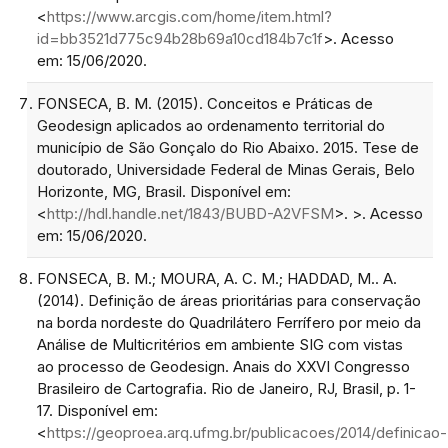
<
https://www.arcgis.com/home/item.html?
id=bb3521d775c94b28b69a10cd184b7c1f
>. Acesso
em: 15/06/2020.
FONSECA, B. M. (2015). Conceitos e Práticas de
Geodesign aplicados ao ordenamento territorial do
município de São Gonçalo do Rio Abaixo. 2015. Tese de
doutorado, Universidade Federal de Minas Gerais, Belo
Horizonte, MG, Brasil. Disponível em:
<
http://hdl.handle.net/1843/BUBD-A2VFSM
>. >. Acesso
em: 15/06/2020.
FONSECA, B. M.; MOURA, A. C. M.; HADDAD, M.. A.
(2014). Definição de áreas prioritárias para conservação
na borda nordeste do Quadrilátero Ferrífero por meio da
Análise de Multicritérios em ambiente SIG com vistas
ao processo de Geodesign. Anais do XXVI Congresso
Brasileiro de Cartografia. Rio de Janeiro, RJ, Brasil, p. 1-
17. Disponível em:
<
https://geoproea.arq.ufmg.br/publicacoes/2014/definicao-