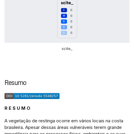
0
0
0
0
0
scite_
Intro
0
Methods
0
Resumo
Results
0
Discussion
0
Other
0
R E S U M O
See how this article has been
A vegetação de restinga ocorre em vários locais na costa
cited at
scite.ai
brasileira. Apesar dessas áreas vulneráveis terem grande
importância para os processos físico-ambientais e as suas