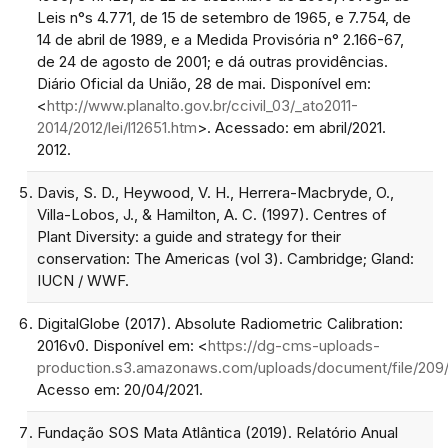
Leis n°s 4.771, de 15 de setembro de 1965, e 7.754, de
14 de abril de 1989, e a Medida Provisória n° 2.166-67,
de 24 de agosto de 2001; e dá outras providências.
Diário Oficial da União, 28 de mai. Disponível em:
<
http://www.planalto.gov.br/ccivil_03/_ato2011-
2014/2012/lei/l12651.htm
>. Acessado: em abril/2021.
2012.
Davis, S. D., Heywood, V. H., Herrera-Macbryde, O.,
Villa-Lobos, J., & Hamilton, A. C. (1997). Centres of
Plant Diversity: a guide and strategy for their
conservation: The Americas (vol 3). Cambridge; Gland:
IUCN / WWF.
DigitalGlobe (2017). Absolute Radiometric Calibration:
2016v0. Disponível em: <
https://dg-cms-uploads-
production.s3.amazonaws.com/uploads/document/file/2
Acesso em: 20/04/2021.
Fundação SOS Mata Atlântica (2019). Relatório Anual