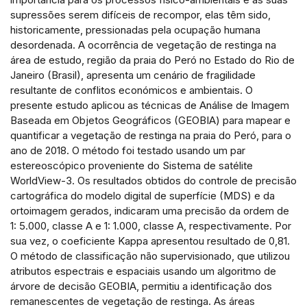
Scite shows how a scientific paper
supressões serem difíceis de recompor, elas têm sido,
has been cited by providing the
historicamente, pressionadas pela ocupação humana
context of the citation, a
desordenada. A ocorrência de vegetação de restinga na
classification describing whether it
área de estudo, região da praia do Peró no Estado do Rio de
Janeiro (Brasil), apresenta um cenário de fragilidade
supports, mentions, or contrasts
resultante de conflitos económicos e ambientais. O
the cited claim, and a label
presente estudo aplicou as técnicas de Análise de Imagem
indicating in which section the
Baseada em Objetos Geográficos (GEOBIA) para mapear e
citation was made.
quantificar a vegetação de restinga na praia do Peró, para o
ano de 2018. O método foi testado usando um par
estereoscópico proveniente do Sistema de satélite
WorldView-3. Os resultados obtidos do controle de precisão
cartográfica do modelo digital de superfície (MDS) e da
ortoimagem gerados, indicaram uma precisão da ordem de
1: 5.000, classe A e 1: 1.000, classe A, respectivamente. Por
sua vez, o coeficiente Kappa apresentou resultado de 0,81.
O método de classificação não supervisionado, que utilizou
atributos espectrais e espaciais usando um algoritmo de
árvore de decisão GEOBIA, permitiu a identificação dos
remanescentes de vegetação de restinga. As áreas