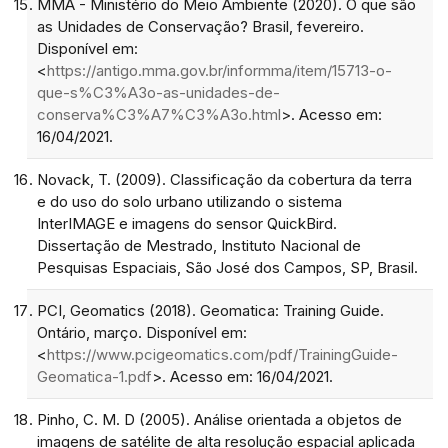
MMA - Ministério do Meio Ambiente (2020). O que são
as Unidades de Conservação? Brasil, fevereiro.
Disponível em:
<
https://antigo.mma.gov.br/informma/item/15713-o-
que-s%C3%A3o-as-unidades-de-
conserva%C3%A7%C3%A3o.html
>. Acesso em:
16/04/2021.
Novack, T. (2009). Classificação da cobertura da terra
e do uso do solo urbano utilizando o sistema
InterIMAGE e imagens do sensor QuickBird.
Dissertação de Mestrado, Instituto Nacional de
Pesquisas Espaciais, São José dos Campos, SP, Brasil.
PCI, Geomatics (2018). Geomatica: Training Guide.
Ontário, março. Disponível em:
<
https://www.pcigeomatics.com/pdf/TrainingGuide-
Geomatica-1.pdf
>. Acesso em: 16/04/2021.
Pinho, C. M. D (2005). Análise orientada a objetos de
imagens de satélite de alta resolução espacial aplicada