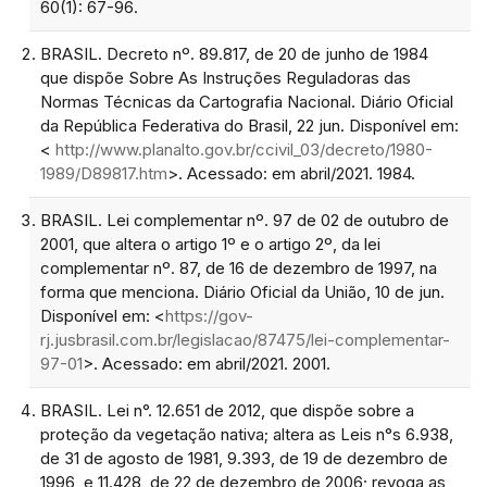
60(1): 67-96.
BRASIL. Decreto nº. 89.817, de 20 de junho de 1984
que dispõe Sobre As Instruções Reguladoras das
Normas Técnicas da Cartografia Nacional. Diário Oficial
da República Federativa do Brasil, 22 jun. Disponível em:
<
http://www.planalto.gov.br/ccivil_03/decreto/1980-
1989/D89817.htm
>. Acessado: em abril/2021. 1984.
BRASIL. Lei complementar nº. 97 de 02 de outubro de
2001, que altera o artigo 1º e o artigo 2º, da lei
complementar nº. 87, de 16 de dezembro de 1997, na
forma que menciona. Diário Oficial da União, 10 de jun.
Disponível em: <
https://gov-
rj.jusbrasil.com.br/legislacao/87475/lei-complementar-
97-01
>. Acessado: em abril/2021. 2001.
BRASIL. Lei n°. 12.651 de 2012, que dispõe sobre a
proteção da vegetação nativa; altera as Leis n°s 6.938,
de 31 de agosto de 1981, 9.393, de 19 de dezembro de
1996, e 11.428, de 22 de dezembro de 2006; revoga as