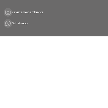
revistameioambiente
Whatsapp