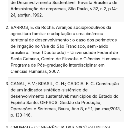
de Desenvolvimento Sustentável. Revista Brasileira de
Administração de empresas, São Paulo, v.32, n.2, p.14-
24, abr/jun. 1992.
BARROS, E. da Rocha. Arranjos socioprodutivos da
agricultura familiar e adaptação a uma dinâmica
territorial de desenvolvimento : o caso dos perímetros
de irrigação no Vale do São Francisco, semi-árido
brasileiro. Tese (Doutorado) - Universidade Federal de
Santa Catarina, Centro de Filosofia e Ciências Humanas.
Programa de Pós-graduação Interdisciplinar em
Ciências Humanas, 2007.
CANAL, F. V.; BRASIL, G. H.; GARCIA, E. C. Construção
de um Indicador sintético-sistêmico de
desenvolvimento sustentável: municípios do Estado do
Espírito Santo. GEPROS. Gestão da Produção,
Operações e Sistemas, Bauru, Ano 8, nº 1, jan-mar/2013,
p. 133-146.
CNUMAD - CONFERÊNCIA DAS NAÇÕES UNIDAS