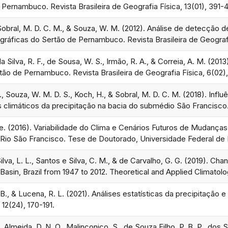
Pernambuco. Revista Brasileira de Geografia Física, 13(01), 391-
 Sobral, M. D. C. M., & Souza, W. M. (2012). Análise de detecção 
ográficas do Sertão de Pernambuco. Revista Brasileira de Geograf
 da Silva, R. F., de Sousa, W. S., Irmão, R. A., & Correia, A. M. (
ão de Pernambuco. Revista Brasileira de Geografia Física, 6(02),
D., Souza, W. M. D. S., Koch, H., & Sobral, M. D. C. M. (2018). Infl
 climáticos da precipitação na bacia do submédio São Francisco. R
 de. (2016). Variabilidade do Clima e Cenários Futuros de Mudanç
 Rio São Francisco. Tese de Doutorado, Universidade Federal de 
Silva, L. L., Santos e Silva, C. M., & de Carvalho, G. G. (2019). Ch
Basin, Brazil from 1947 to 2012. Theoretical and Applied Climatol
. B., & Lucena, R. L. (2021). Análises estatísticas da precipitaçã
2(24), 170-191.
, Almeida, D. N. O., Malinconico, S., de Souza Filho, P. B. P., dos S