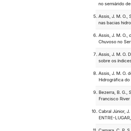
no semiárido de 
Assis, J. M. O.,
nas bacias hidr
Assis, J. M. O.,
Chuvoso no Sert
Assis, J. M. O. 
sobre os índices
Assis, J. M. O.
Hidrográfica do
Bezerra, B. G., 
Francisco River 
Cabral Júnior, J
ENTRE-LUGAR, 1
Camara, C. P. S.