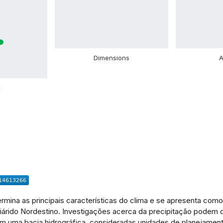
Dimensions
A
X
rmina as principais características do clima e se apresenta como
iárido Nordestino. Investigações acerca da precipitação podem qu
em uma bacia hidrográfica, consideradas unidades de planejamento