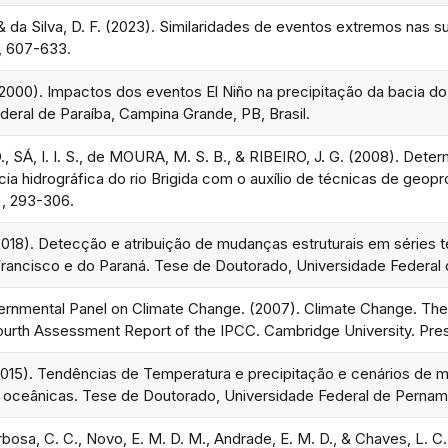
, & da Silva, D. F. (2023). Similaridades de eventos extremos nas s
2, 607-633.
. (2000). Impactos dos eventos El Niño na precipitação da bacia d
deral de Paraíba, Campina Grande, PB, Brasil.
, SÁ, I. I. S., de MOURA, M. S. B., & RIBEIRO, J. G. (2008). Deter
ia hidrográfica do rio Brigida com o auxílio de técnicas de ge
), 293-306.
018). Detecção e atribuição de mudanças estruturais em séries t
rancisco e do Paraná. Tese de Doutorado, Universidade Federal do
ernmental Panel on Climate Change. (2007). Climate Change. The 
Fourth Assessment Report of the IPCC. Cambridge University. Pre
(2015). Tendências de Temperatura e precipitação e cenários de 
as oceânicas. Tese de Doutorado, Universidade Federal de Pernamb
rbosa, C. C., Novo, E. M. D. M., Andrade, E. M. D., & Chaves, L. 