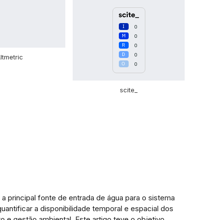
0
0
0
0
ltmetric
0
scite_
 a principal fonte de entrada de água para o sistema
antificar a disponibilidade temporal e espacial dos
 e gestão ambiental. Este artigo teve o objetivo