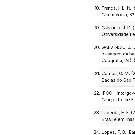
França, I. L. N.
Climatologia, 3
Galvíncio, J. D
Universidade Fe
GALVÍNCIO, J. D.
paisagem da bac
Geografia, 24(2
Gomes, O. M. (2
Bacias do São F
IPCC - Intergov
Group I to the 
Lacerda, F. F. 
Brasil e em ilh
Lopes, F. B., Ba