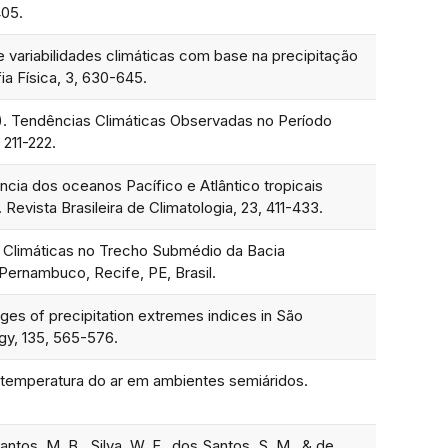
405.
de variabilidades climáticas com base na precipitação
ia Física, 3, 630-645.
2013). Tendências Climáticas Observadas no Período
 211-222.
uência dos oceanos Pacífico e Atlântico tropicais
evista Brasileira de Climatologia, 23, 411-433.
as Climáticas no Trecho Submédio da Bacia
Pernambuco, Recife, PE, Brasil.
anges of precipitation extremes indices in São
ogy, 135, 565-576.
o e temperatura do ar em ambientes semiáridos.
antos, M. B., Silva, W. F., dos Santos, S. M., & de