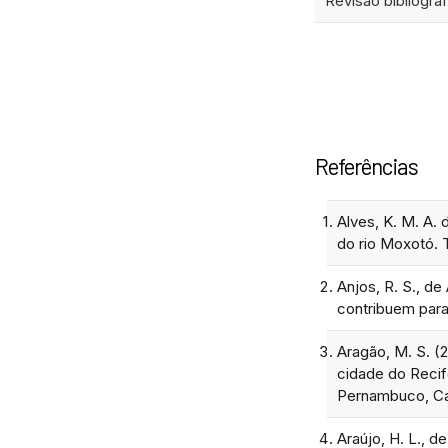
Revisão bibliográf
Referências
Alves, K. M. A. 
do rio Moxotó. 
Anjos, R. S., de
contribuem para 
Aragão, M. S. (
cidade do Recif
Pernambuco, Cam
Araújo, H. L., d