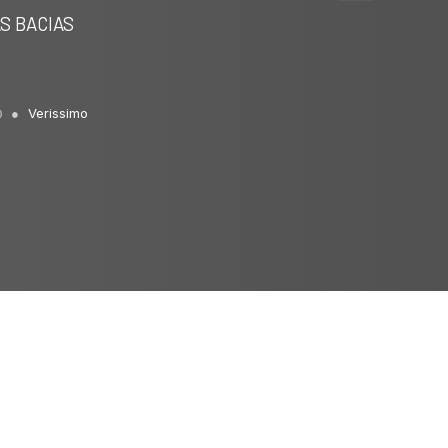
Intro
0
S BACIAS
Methods
0
Results
0
Discussion
0
Other
0
Verissimo
See how this article has been
cited at
scite.ai
Scite shows how a scientific paper
has been cited by providing the
context of the citation, a
classification describing whether it
supports, mentions, or contrasts
the cited claim, and a label
indicating in which section the
citation was made.