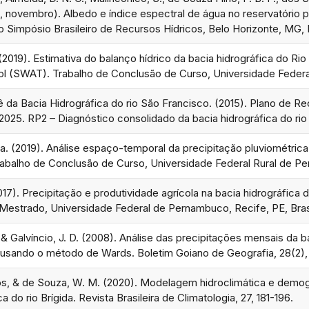
21, novembro). Albedo e índice espectral de água no reservatório
do Simpósio Brasileiro de Recursos Hídricos, Belo Horizonte, MG, B
(2019). Estimativa do balanço hídrico da bacia hidrográfica do Rio
 (SWAT). Trabalho de Conclusão de Curso, Universidade Federal 
da Bacia Hidrográfica do rio São Francisco. (2015). Plano de Rec
2025. RP2 – Diagnóstico consolidado da bacia hidrográfica do rio 
 da. (2019). Análise espaço-temporal da precipitação pluviométric
balho de Conclusão de Curso, Universidade Federal Rural de Per
2017). Precipitação e produtividade agrícola na bacia hidrográfica d
Mestrado, Universidade Federal de Pernambuco, Recife, PE, Brasi
. & Galvíncio, J. D. (2008). Análise das precipitações mensais da b
usando o método de Wards. Boletim Goiano de Geografia, 28(2),
dos, & de Souza, W. M. (2020). Modelagem hidroclimática e demogr
a do rio Brígida. Revista Brasileira de Climatologia, 27, 181-196.