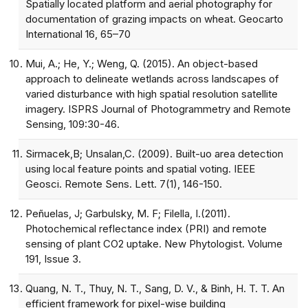
Spatially located platform and aerial photography for
documentation of grazing impacts on wheat. Geocarto
International 16, 65–70
Mui, A.; He, Y.; Weng, Q. (2015). An object-based
approach to delineate wetlands across landscapes of
varied disturbance with high spatial resolution satellite
imagery. ISPRS Journal of Photogrammetry and Remote
Sensing, 109:30-46.
Sirmacek,B; Unsalan,C. (2009). Built-uo area detection
using local feature points and spatial voting. IEEE
Geosci. Remote Sens. Lett. 7(1), 146-150.
Peñuelas, J; Garbulsky, M. F; Filella, I.(2011).
Photochemical reflectance index (PRI) and remote
sensing of plant CO2 uptake. New Phytologist. Volume
191, Issue 3.
Quang, N. T., Thuy, N. T., Sang, D. V., & Binh, H. T. T. An
efficient framework for pixel-wise building