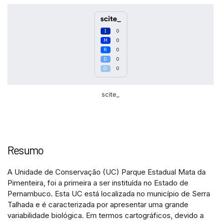
0
0
0
0
0
scite_
Intro
0
Methods
0
Resumo
Results
0
Discussion
0
A Unidade de Conservação (UC) Parque Estadual Mata da
Other
0
Pimenteira, foi a primeira a ser instituída no Estado de
Pernambuco. Esta UC está localizada no município de Serra
Talhada e é caracterizada por apresentar uma grande
See how this article has been
variabilidade biológica. Em termos cartográficos, devido a
cited at
scite.ai