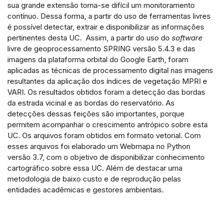
sua grande extensão torna-se difícil um monitoramento
contínuo. Dessa forma, a partir do uso de ferramentas livres
Scite shows how a scientific paper
é possível detectar, extrair e disponibilizar as informações
has been cited by providing the
pertinentes desta UC. Assim, a partir do uso do
software
context of the citation, a
livre de geoprocessamento SPRING versão 5.4.3 e das
classification describing whether it
imagens da plataforma orbital do Google Earth, foram
supports, mentions, or contrasts
aplicadas as técnicas de processamento digital nas imagens
the cited claim, and a label
resultantes da aplicação dos índices de vegetação MPRI e
VARI. Os resultados obtidos foram a detecção das bordas
indicating in which section the
da estrada vicinal e as bordas do reservatório. As
citation was made.
detecções dessas feições são importantes, porque
permitem acompanhar o crescimento antrópico sobre esta
UC. Os arquivos foram obtidos em formato vetorial. Com
esses arquivos foi elaborado um Webmapa no Python
versão 3.7, com o objetivo de disponibilizar conhecimento
cartográfico sobre essa UC. Além de destacar uma
metodologia de baixo custo e de reprodução pelas
entidades acadêmicas e gestores ambientais.