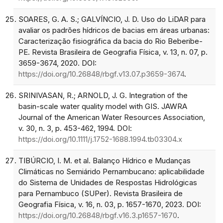
SOARES, G. A. S.; GALVÍNCIO, J. D. Uso do LiDAR para
avaliar os padrões hídricos de bacias em áreas urbanas:
Caracterização fisiográfica da bacia do Rio Beberibe-
PE. Revista Brasileira de Geografia Física, v. 13, n. 07, p.
3659-3674, 2020. DOI:
https://doi.org/10.26848/rbgf.v13.07.p3659-3674
.
SRINIVASAN, R.; ARNOLD, J. G. Integration of the
basin-scale water quality model with GIS. JAWRA
Journal of the American Water Resources Association,
v. 30, n. 3, p. 453-462, 1994. DOI:
https://doi.org/10.1111/j.1752-1688.1994.tb03304.x
TIBÚRCIO, I. M. et al. Balanço Hídrico e Mudanças
Climáticas no Semiárido Pernambucano: aplicabilidade
do Sistema de Unidades de Respostas Hidrológicas
para Pernambuco (SUPer). Revista Brasileira de
Geografia Física, v. 16, n. 03, p. 1657-1670, 2023. DOI:
https://doi.org/10.26848/rbgf.v16.3.p1657-1670
.