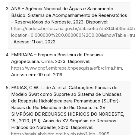
ANA – Agência Nacional de Águas e Saneamento
Básico. Sistema de Acompanhamento de Reservatórios
- Reservatórios do Nordeste. 2023. Disponível:
https://dadosabertos.ana.gov.br/datasets/7d53f4b435ed4
location=0.000000%2C0.000000%2C0.00&showTable=tr
. Acesso: 11 out. 2023.
EMBRAPA – Empresa Brasileira de Pesquisa
Agropecuária. Clima. 2023. Disponível:
https://www.cnpf.embrapa.br/pesquisa/efb/clima.htm
.
Acesso em: 09 out. 2019
FARIAS, C.W. L. de A. et al. Calibrações Parciais do
Modelo Swat como Suporte ao Sistema de Unidades
de Resposta Hidrológica para Pernambuco (SUPer):
Bacias do Rio Mundaú e do Rio Goiana. In: XV
SIMPÓSIO DE RECURSOS HÍDRICOS DO NORDESTE,
15., 2020, [S.I]. Anais do XV Simpósio de Recursos
Hídricos do Nordeste, 2020. Disponível:
https://anais.abrhidro.org.br/job.php?Job=6985
.