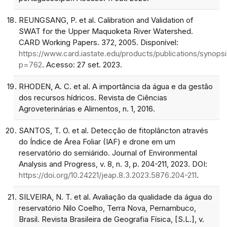
REUNGSANG, P. et al. Calibration and Validation of
SWAT for the Upper Maquoketa River Watershed.
CARD Working Papers. 372, 2005. Disponível:
https://www.card.iastate.edu/products/publications/synopsi
p=762
. Acesso: 27 set. 2023.
RHODEN, A. C. et al. A importância da água e da gestão
dos recursos hídricos. Revista de Ciências
Agroveterinárias e Alimentos, n. 1, 2016.
SANTOS, T. O. et al. Detecção de fitoplâncton através
do Índice de Área Foliar (IAF) e drone em um
reservatório do semiárido. Journal of Environmental
Analysis and Progress, v. 8, n. 3, p. 204-211, 2023. DOI:
https://doi.org/10.24221/jeap.8.3.2023.5876.204-211
.
SILVEIRA, N. T. et al. Avaliação da qualidade da água do
reservatório Nilo Coelho, Terra Nova, Pernambuco,
Brasil. Revista Brasileira de Geografia Física, [S.L.], v.