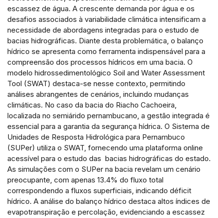
cited at
scite.ai
escassez de água. A crescente demanda por água e os
desafios associados à variabilidade climática intensificam a
Scite shows how a scientific paper
necessidade de abordagens integradas para o estudo de
has been cited by providing the
bacias hidrográficas. Diante desta problemática, o balanço
context of the citation, a
hídrico se apresenta como ferramenta indispensável para a
classification describing whether it
compreensão dos processos hídricos em uma bacia. O
supports, mentions, or contrasts
modelo hidrossedimentológico Soil and Water Assessment
Tool (SWAT) destaca-se nesse contexto, permitindo
the cited claim, and a label
análises abrangentes de cenários, incluindo mudanças
indicating in which section the
climáticas. No caso da bacia do Riacho Cachoeira,
citation was made.
localizada no semiárido pernambucano, a gestão integrada é
essencial para a garantia da segurança hídrica. O Sistema de
Unidades de Resposta Hidrológica para Pernambuco
(SUPer) utiliza o SWAT, fornecendo uma plataforma online
acessível para o estudo das bacias hidrográficas do estado.
As simulações com o SUPer na bacia revelam um cenário
preocupante, com apenas 13.4% do fluxo total
correspondendo a fluxos superficiais, indicando déficit
hídrico. A análise do balanço hídrico destaca altos índices de
evapotranspiração e percolação, evidenciando a escassez