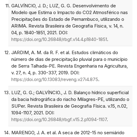
GALVÍNCIO, J. D.; LUZ, G. G. Desenvolvimento de
Modelo que Estima o Impacto do CO2 Atmosférico nas
Precipitações do Estado de Pernambuco, utilizando o
ARIMA. Revista Brasileira de Geografia Física, v. 14, n.
04, p. 1840-1851, 2021. DOI:
https://doi.org/10.26848/rbgf.v14.4.p1840-1851
.
JARDIM, A. M. da R. F. et al. Estudos climáticos do
número de dias de precipitação pluvial para o município
de Serra Talhada-PE. Revista Engenharia na Agricultura,
v. 27, n. 4, p. 330-337, 2019. DOI:
https://doi.org/10.13083/reveng.v27i4.875
.
LUZ, G. G.; GALVÍNCIO., J. D. Balanço hídrico superficial
da bacia hidrográfica do riacho Milagres-PE, utilizando o
SUPer. Revista Brasileira de Geografia Física. v.15, n.02,
1094-1107, 2021. DOI:
https://doi.org/10.26848/rbgf.v15.2.p1094-1107
.
MARENGO, J. A. et al. A seca de 2012-15 no semiárido