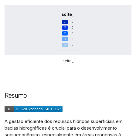
0
0
0
0
0
scite_
Intro
0
Methods
0
Resumo
Results
0
Discussion
0
Other
0
A gestão eficiente dos recursos hídricos superficiais em
bacias hidrográficas é crucial para o desenvolvimento
See how this article has been
socioeconômico, especialmente em áreas propensas à