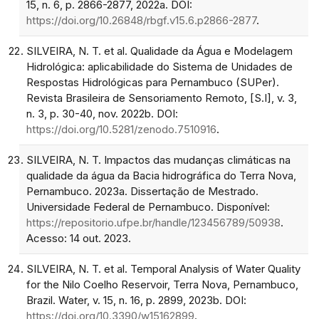
15, n. 6, p. 2866-2877, 2022a. DOI:
https://doi.org/10.26848/rbgf.v15.6.p2866-2877
.
SILVEIRA, N. T. et al. Qualidade da Água e Modelagem
Hidrológica: aplicabilidade do Sistema de Unidades de
Respostas Hidrológicas para Pernambuco (SUPer).
Revista Brasileira de Sensoriamento Remoto, [S.I], v. 3,
n. 3, p. 30-40, nov. 2022b. DOI:
https://doi.org/10.5281/zenodo.7510916
.
SILVEIRA, N. T. Impactos das mudanças climáticas na
qualidade da água da Bacia hidrográfica do Terra Nova,
Pernambuco. 2023a. Dissertação de Mestrado.
Universidade Federal de Pernambuco. Disponível:
https://repositorio.ufpe.br/handle/123456789/50938
.
Acesso: 14 out. 2023.
SILVEIRA, N. T. et al. Temporal Analysis of Water Quality
for the Nilo Coelho Reservoir, Terra Nova, Pernambuco,
Brazil. Water, v. 15, n. 16, p. 2899, 2023b. DOI:
https://doi.org/10.3390/w15162899
.