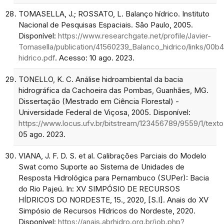
TOMASELLA, J.; ROSSATO, L. Balanço hídrico. Instituto
Nacional de Pesquisas Espaciais. São Paulo, 2005.
Disponível:
https://www.researchgate.net/profile/Javier-
Tomasella/publication/41560239_Balanco_hidrico/links/0
hidrico.pdf
. Acesso: 10 ago. 2023.
TONELLO, K. C. Análise hidroambiental da bacia
hidrográfica da Cachoeira das Pombas, Guanhães, MG.
Dissertação (Mestrado em Ciência Florestal) -
Universidade Federal de Viçosa, 2005. Disponível:
https://www.locus.ufv.br/bitstream/123456789/9559/1/te
05 ago. 2023.
VIANA, J. F. D. S. et al. Calibrações Parciais do Modelo
Swat como Suporte ao Sistema de Unidades de
Resposta Hidrológica para Pernambuco (SUPer): Bacia
do Rio Pajeú. In: XV SIMPÓSIO DE RECURSOS
HÍDRICOS DO NORDESTE, 15., 2020, [S.I]. Anais do XV
Simpósio de Recursos Hídricos do Nordeste, 2020.
Disponível:
https://anais.abrhidro.org.br/job.php?