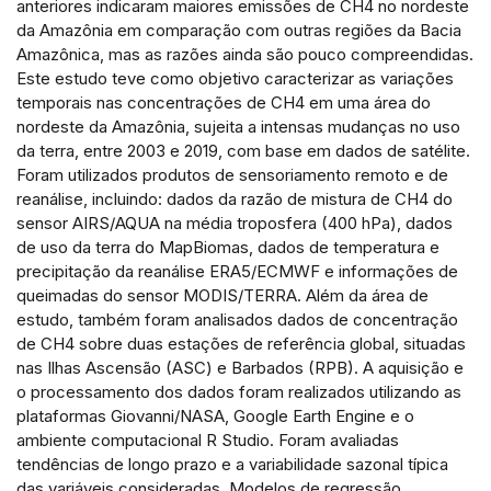
anteriores indicaram maiores emissões de CH4 no nordeste
da Amazônia em comparação com outras regiões da Bacia
Amazônica, mas as razões ainda são pouco compreendidas.
Este estudo teve como objetivo caracterizar as variações
temporais nas concentrações de CH4 em uma área do
nordeste da Amazônia, sujeita a intensas mudanças no uso
da terra, entre 2003 e 2019, com base em dados de satélite.
Foram utilizados produtos de sensoriamento remoto e de
reanálise, incluindo: dados da razão de mistura de CH4 do
sensor AIRS/AQUA na média troposfera (400 hPa), dados
de uso da terra do MapBiomas, dados de temperatura e
precipitação da reanálise ERA5/ECMWF e informações de
queimadas do sensor MODIS/TERRA. Além da área de
estudo, também foram analisados dados de concentração
de CH4 sobre duas estações de referência global, situadas
nas Ilhas Ascensão (ASC) e Barbados (RPB). A aquisição e
o processamento dos dados foram realizados utilizando as
plataformas Giovanni/NASA, Google Earth Engine e o
ambiente computacional R Studio. Foram avaliadas
tendências de longo prazo e a variabilidade sazonal típica
das variáveis consideradas. Modelos de regressão