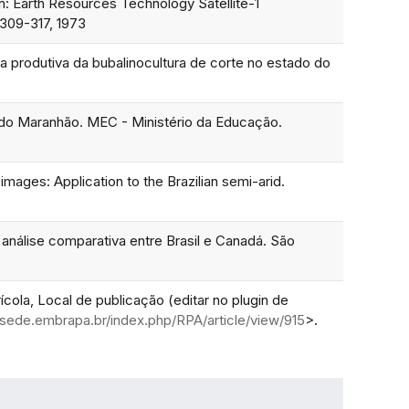
In: Earth Resources Technology Satellite-1
.309-317, 1973
ia produtiva da bubalinocultura de corte no estado do
s do Maranhão. MEC - Ministério da Educação.
images: Application to the Brazilian semi-arid.
análise comparativa entre Brasil e Canadá. São
ícola, Local de publicação (editar no plugin de
r.sede.embrapa.br/index.php/RPA/article/view/915
>.