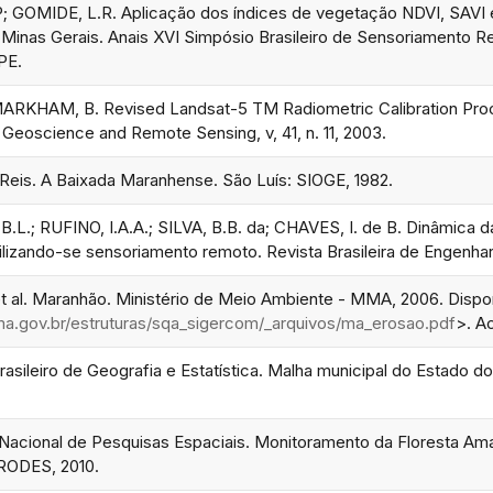
 GOMIDE, L.R. Aplicação dos índices de vegetação NDVI, SAVI e
 Minas Gerais. Anais XVI Simpósio Brasileiro de Sensoriamento Re
NPE.
RKHAM, B. Revised Landsat-5 TM Radiometric Calibration Proce
 Geoscience and Remote Sensing, v, 41, n. 11, 2003.
eis. A Baixada Maranhense. São Luís: SIOGE, 1982.
B.L.; RUFINO, I.A.A.; SILVA, B.B. da; CHAVES, I. de B. Dinâmica 
ilizando-se sensoriamento remoto. Revista Brasileira de Engenhari
t al. Maranhão. Ministério de Meio Ambiente - MMA, 2006. Dispo
a.gov.br/estruturas/sqa_sigercom/_arquivos/ma_erosao.pdf
>. A
 Brasileiro de Geografia e Estatística. Malha municipal do Estado
o Nacional de Pesquisas Espaciais. Monitoramento da Floresta Ama
PRODES, 2010.