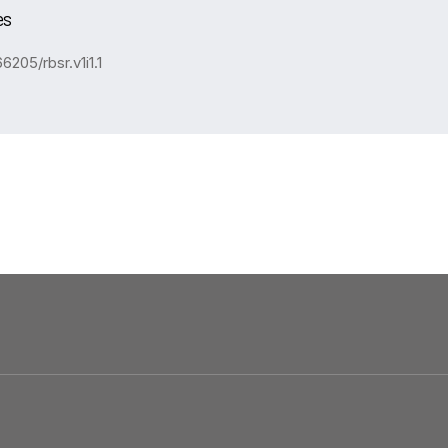
es
6205/rbsr.v1i1.1