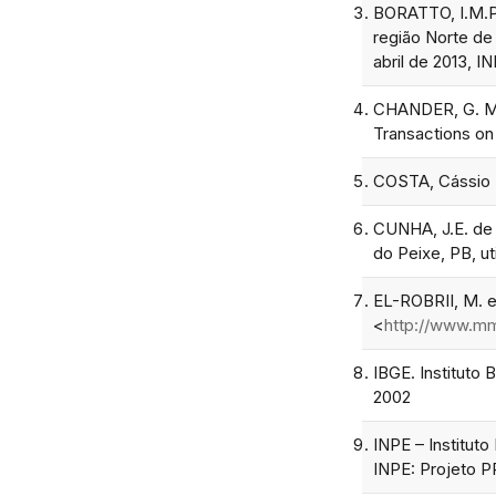
BORATTO, I.M.P;
região Norte de
abril de 2013, I
CHANDER, G. MA
Transactions on
COSTA, Cássio R
CUNHA, J.E. de 
do Peixe, PB, ut
EL-ROBRII, M. e
<
http://www.mm
IBGE. Instituto
2002
INPE – Institut
INPE: Projeto 