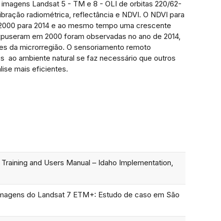
imagens Landsat 5 - TM e 8 - OLI de orbitas 220/62-
ração radiométrica, reflectância e NDVI. O NDVI para
 2000 para 2014 e ao mesmo tempo uma crescente
expuseram em 2000 foram observadas no ano de 2014,
es da microrregião. O sensoriamento remoto
es ao ambiente natural se faz necessário que outros
ise mais eficientes.
Training and Users Manual – Idaho Implementation,
e imagens do Landsat 7 ETM+: Estudo de caso em São