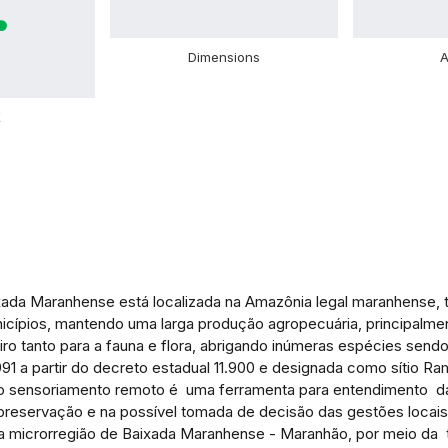
Dimensions
A
X
xada Maranhense está localizada na Amazônia legal maranhense, t
cípios, mantendo uma larga produção agropecuária, principalmente
iro tanto para a fauna e flora, abrigando inúmeras espécies send
1991 a partir do decreto estadual 11.900 e designada como sítio 
o sensoriamento remoto é uma ferramenta para entendimento da s
reservação e na possível tomada de decisão das gestões locais. O
a microrregião de Baixada Maranhense - Maranhão, por meio da