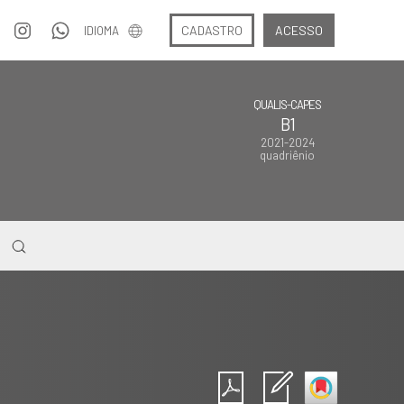
CADASTRO
ACESSO
IDIOMA
QUALIS-CAPES
B1
2021-2024
quadriênio
Intro
0
Methods
0
Results
0