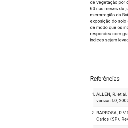
de vegetação por d
63 nos meses de ju
microrregião da B
exposição do solo 
de modo que os ín
respondeu com gran
índices sejam leva
Referências
ALLEN, R. et al
version 1.0, 200
BARBOSA, R.V.R.
Carlos (SP). Rev