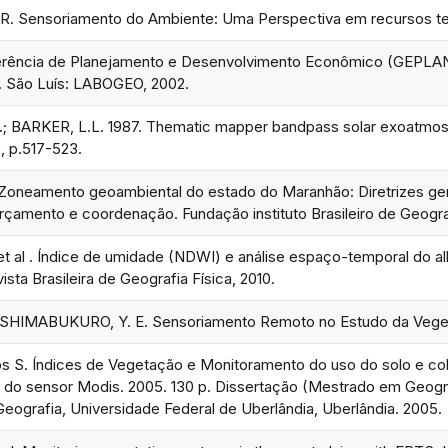
 Sensoriamento do Ambiente: Uma Perspectiva em recursos terr
ncia de Planejamento e Desenvolvimento Econômico (GEPLAN). 
. São Luís: LABOGEO, 2002.
BARKER, L.L. 1987. Thematic mapper bandpass solar exoatmosphe
3, p.517-523.
neamento geoambiental do estado do Maranhão: Diretrizes gerais 
rçamento e coordenação. Fundação instituto Brasileiro de Geografi
et al . Índice de umidade (NDWI) e análise espaço-temporal do alb
ta Brasileira de Geografia Física, 2010.
; SHIMABUKURO, Y. E. Sensoriamento Remoto no Estudo da Vege
 S. Índices de Vegetação e Monitoramento do uso do solo e cobe
s do sensor Modis. 2005. 130 p. Dissertação (Mestrado em Geogra
ografia, Universidade Federal de Uberlândia, Uberlândia. 2005.