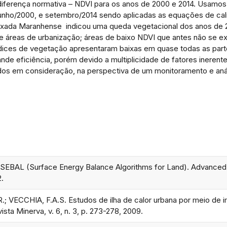
iferença normativa – NDVI para os anos de 2000 e 2014. Usamos 
nho/2000, e setembro/2014 sendo aplicadas as equações de calib
aixada Maranhense indicou uma queda vegetacional dos anos de
e áreas de urbanização; áreas de baixo NDVI que antes não se 
dices de vegetação apresentaram baixas em quase todas as part
de eficiência, porém devido a multiplicidade de fatores inerent
dos em consideração, na perspectiva de um monitoramento e anál
. SEBAL (Surface Energy Balance Algorithms for Land). Advanced 
2.
; VECCHIA, F.A.S. Estudos de ilha de calor urbana por meio d
ista Minerva, v. 6, n. 3, p. 273-278, 2009.