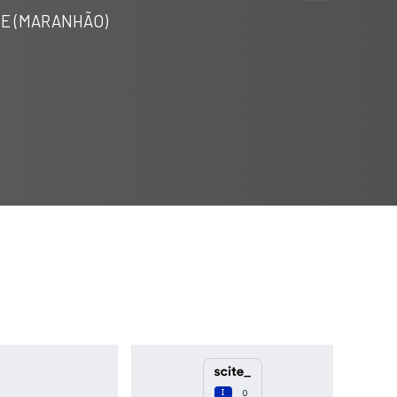
Discussion
0
SE (MARANHÃO)
Other
0
See how this article has been
cited at
scite.ai
Scite shows how a scientific paper
has been cited by providing the
context of the citation, a
classification describing whether it
supports, mentions, or contrasts
the cited claim, and a label
indicating in which section the
citation was made.
0