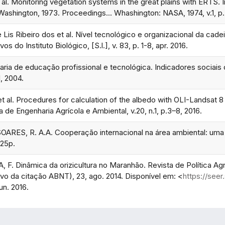
al. Monitoring vegetation systems in the great plains with ERTS. 
ashington, 1973. Proceedings... Whashington: NASA, 1974, v.1, p
is Ribeiro dos et al. Nível tecnológico e organizacional da cade
s do Instituto Biológico, [S.l.], v. 83, p. 1-8, apr. 2016.
ria de educação profissional e tecnológica. Indicadores sociai
, 2004.
et al. Procedures for calculation of the albedo with OLI-Landsat 8 
ra de Engenharia Agrícola e Ambiental, v.20, n.1, p.3–8, 2016.
SOARES, R. A.A. Cooperação internacional na área ambiental: uma 
 25p.
, F. Dinâmica da orizicultura no Maranhão. Revista de Política Agr
ivo da citação ABNT), 23, ago. 2014. Disponível em: <
https://see
un. 2016.