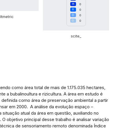
0
0
0
ltmetric
0
scite_
endo como área total de mais de 1.175.035 hectares,
 a bubalinoultura e rizicultura. A área em estudo é
o definida como área de preservação ambiental a partir
Ramsar em 2000. A análise da evolução espaço –
ituação atual da área em questão, auxiliando no
 objetivo principal desse trabalho é analisar variação
 técnica de sensoriamento remoto denominada Índice