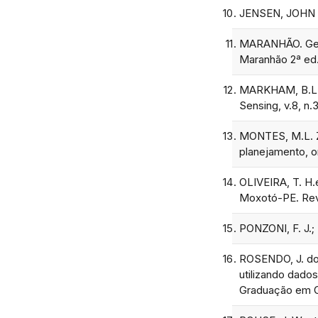
JENSEN, JOHN R.
MARANHÃO. Gerê
Maranhão 2ª ed
MARKHAM, B.L.; 
Sensing, v.8, n.
MONTES, M.L. Zo
planejamento, o
OLIVEIRA, T. H.
Moxotó-PE. Revis
PONZONI, F. J.
ROSENDO, J. dos
utilizando dado
Graduação em Ge