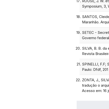
ROUSE, J. W. et 
Symposium, 3, W
SANTOS, Cleide L
Maranhão. Arquivo
SETEC - Secreta
Governo federal
SILVA, B. B. da 
Revista Brasilei
SPINELLI, F.F; 
Paulo: Dfdf, 201
ZONTA, J., SILVA
tradução o arqu
Acesso em: 16 j