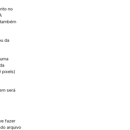
rito no
A
o também
ou da
 uma
ada
 pixels)
gem será
ve fazer
 do arquivo