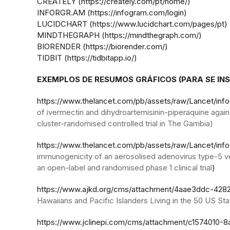
CREATELY (https://creately.com/pt/home/)
INFORGR.AM (https://infogram.com/login)
LUCIDCHART (https://www.lucidchart.com/pages/pt)
MINDTHEGRAPH (https://mindthegraph.com/)
BIORENDER (https://biorender.com/)
TIDBIT (https://tidbitapp.io/)
EXEMPLOS DE RESUMOS GRÁFICOS (PARA SE INS
https://www.thelancet.com/pb/assets/raw/Lancet/inf
of ivermectin and dihydroartemisinin-piperaquine agains
cluster-randomised controlled trial in The Gambia)
https://www.thelancet.com/pb/assets/raw/Lancet/info
immunogenicity of an aerosolised adenovirus type-5 v
an open-label and randomised phase 1 clinical trial
)
https://www.ajkd.org/cms/attachment/4aae3ddc-4282
Hawaiians and Pacific Islanders Living in the 50 US Stat
https://www.jclinepi.com/cms/attachment/c1574010-8