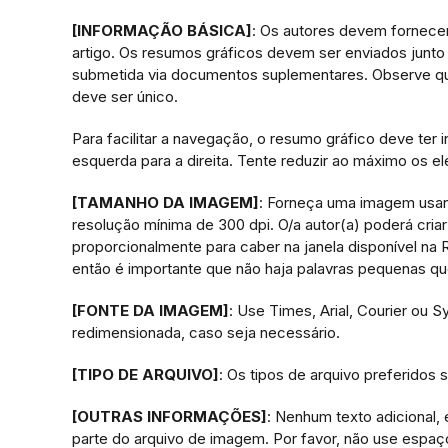
[INFORMAÇÃO BÁSICA]
: Os autores devem fornecer
artigo. Os resumos gráficos devem ser enviados 
submetida via documentos suplementares. Observe qu
deve ser único.
Para facilitar a navegação, o resumo gráfico deve ter 
esquerda para a direita. Tente reduzir ao máximo os e
[TAMANHO DA IMAGEM]
: Forneça uma imagem usan
resolução mínima de 300 dpi. O/a autor(a) poderá cr
proporcionalmente para caber na janela disponível na 
então é importante que não haja palavras pequenas que
[FONTE DA IMAGEM]
: Use Times, Arial, Courier ou
redimensionada, caso seja necessário.
[TIPO DE ARQUIVO]
: Os tipos de arquivo preferidos
[OUTRAS INFORMAÇÕES]
: Nenhum texto adicional, 
parte do arquivo de imagem. Por favor, não use espaç