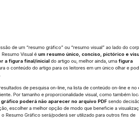
issão de um “resumo gráfico” ou “resumo visual” ao lado do cor
o Resumo Visual é
um resumo único, conciso, pictórico e vis
r a figura final/inicial
do artigo ou, melhor ainda, uma
figura
ura o conteúdo do artigo para os leitores em um único olhar e po
.
 resultados de pesquisa on-line, na lista de conteúdo on-line e n
biente. Por tamanho e proporcionalidade visual, como também loc
gráfico poderá não aparecer no arquivo PDF
sendo decisã
ação, escolher a melhor opção de modo que beneficie a visualiza
Resumo Gráfico será/poderá ser utilizado para outros fins de