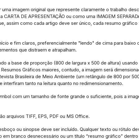
 uma imagem original que represente claramente o trabalho desc
junto a CARTA DE APRESENTAÇÃO ou como uma IMAGEM SEPARAD
e, assim como cada artigo deve ser único, cada resumo gráfic
início e fim claros, preferencialmente "lendo" de cima para baixo 
lementos que distraem e atrapalham.
do a base de proporção (800 de largura x 500 de altura) usando
iar Resumos Gráficos maiores, contudo, a imagem será dimension
Revista Brasileira de Meio Ambiente (um retângulo de 800 por 500
 interfiram tanto na leitura quanto no redimensionamento.
 Symbol com um tamanho de fonte grande o suficiente, pois a ima
 são arquivos TIFF, EPS, PDF ou MS Office.
esboço ou sinopse deve ser incluído. Qualquer texto ou rótulo de
o em branco desnecessário ou um título “resumo gráfico” dentro