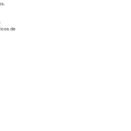
os.
e
ficos de