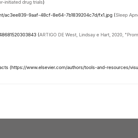
-initiated drug trials
)
ent/ac3ee839-9aaf-48cf-8e64-7b1839204c7d/fx1.jpg (
Sleep Apn
1748681520303843 (
ARTIGO DE West, Lindsay e Hart, 2020, "Prom
acts (https://www.elsevier.com/authors/tools-and-resources/visu