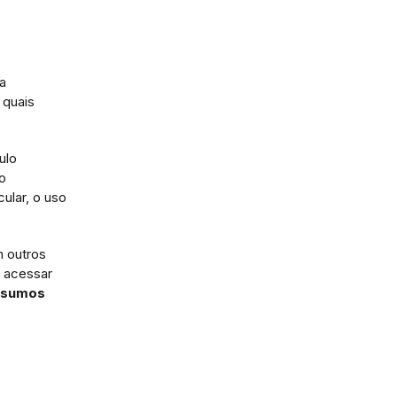
a
 quais
ulo
o
cular, o uso
m outros
 acessar
resumos