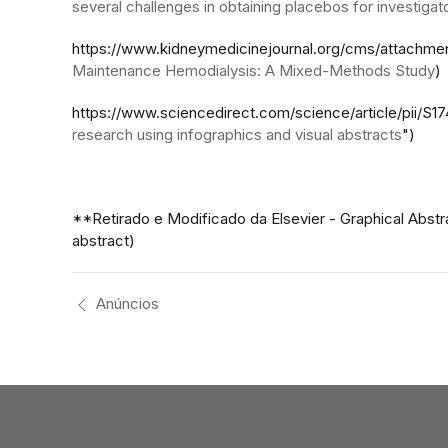
several challenges in obtaining placebos for investigator
https://www.kidneymedicinejournal.org/cms/attachm
Maintenance Hemodialysis: A Mixed-Methods Study
)
https://www.sciencedirect.com/science/article/pii/S
research using infographics and visual abstracts
")
**Retirado e Modificado da Elsevier - Graphical Abstr
abstract)
Anúncios