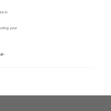
ea in
oting your
al-