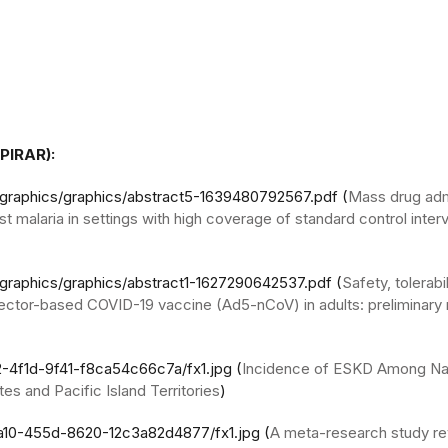
PIRAR):
ographics/graphics/abstract5-1639480792567.pdf (
Mass drug adm
t malaria in settings with high coverage of standard control interv
graphics/graphics/abstract1-1627290642537.pdf (
Safety, tolerabil
ector-based COVID-19 vaccine (Ad5-nCoV) in adults: preliminary 
-4f1d-9f41-f8ca54c66c7a/fx1.jpg (
Incidence of ESKD Among Na
es and Pacific Island Territories
)
a10-455d-8620-12c3a82d4877/fx1.jpg (
A meta-research study r