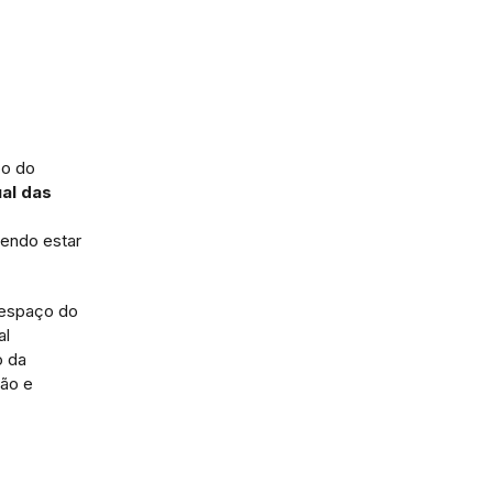
po do
ual das
dendo estar
o espaço do
al
o da
ção e