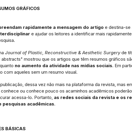
ESUMOS GRÁFICOS
reendam rapidamente a mensagem do artigo
e destina-se 
erdisciplinar
e ajudar os leitores a identificar mais rapidamente
esquisa.
 na
Journal of Plastic, Reconstructive & Aesthetic Surgery
de tít
al abstracts" mostrou que os artigos que têm resumos gráficos sã
 quanto
no aumento da atividade nas mídias sociais
. Em parti
o com aqueles sem um resumo visual.
publicação, dessa vez não mais na plataforma da revista, mas e
ão conhece ou conhece pouco os acaminhos acadêmicos poderão
urar acessa-lo. Portanto,
as redes sociais da revista e os 
de pesquisas acadêmicas
.
ES BÁSICAS