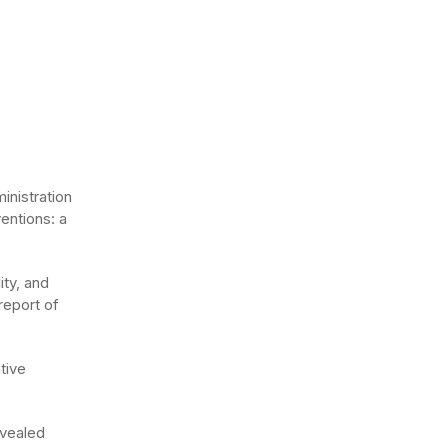
inistration
entions: a
ity, and
report of
tive
evealed